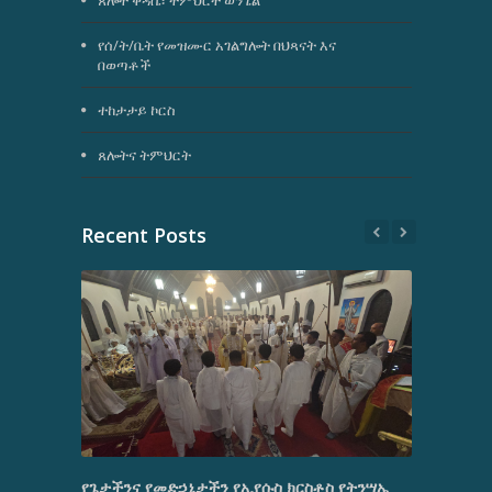
ጸሎተ ቅዳሴ፣ ትምህርተ ወንጌል
የሰ/ት/ቤት የመዝሙር አገልግሎት በህጻናት እና
በወጣቶች
ተከታታይ ኮርስ
ጸሎትና ትምህርት
Recent Posts
የጌታችንና የመድኃኒታችን የኢየሱስ ክርስቶስ የትንሣኤ